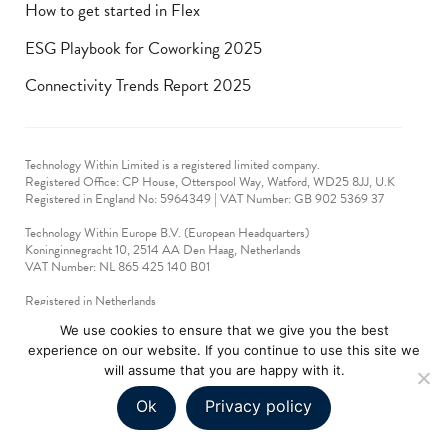
How to get started in Flex
ESG Playbook for Coworking 2025
Connectivity Trends Report 2025
Technology Within Limited is a registered limited company.
Registered Office: CP House, Otterspool Way, Watford, WD25 8JJ, U.K
​Registered in England No: 5964349 | VAT Number: GB 902 5369 37
Technology Within Europe B.V. (European Headquarters)
Koninginnegracht 10, 2514 AA Den Haag, Netherlands
VAT Number: NL 865 425 140 B01
Registered in Netherlands
VAT No: 90712714
We use cookies to ensure that we give you the best
experience on our website. If you continue to use this site we
technologywithin © 2019-2024. All rights reserved.
will assume that you are happy with it.
Ok
Privacy policy
EN