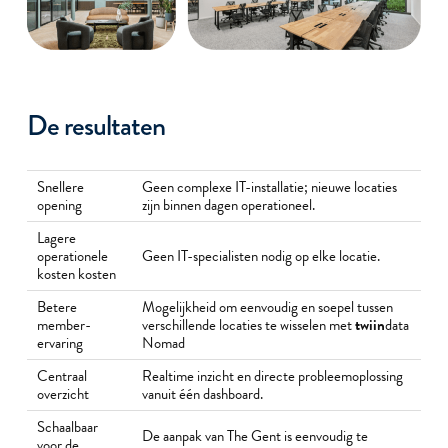
De resultaten
Snellere
Geen complexe IT-installatie; nieuwe locaties
opening
zijn binnen dagen operationeel.
Lagere
operationele
Geen IT-specialisten nodig op elke locatie.
kosten kosten
Betere
Mogelijkheid om eenvoudig en soepel tussen
member-
verschillende locaties te wisselen met
twiin
data
ervaring
Nomad
Centraal
Realtime inzicht en directe probleemoplossing
overzicht
vanuit één dashboard.
Schaalbaar
De aanpak van The Gent is eenvoudig te
voor de